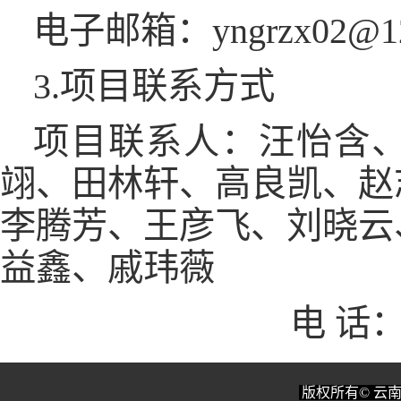
电子邮箱：yngrzx02@12
3.项目联系方式
项目联系人：汪怡含
翊、田林轩、高良凯、赵
李腾芳、王彦飞、刘晓云
益鑫、戚玮薇
电 话：0
版权所有© 云南艺